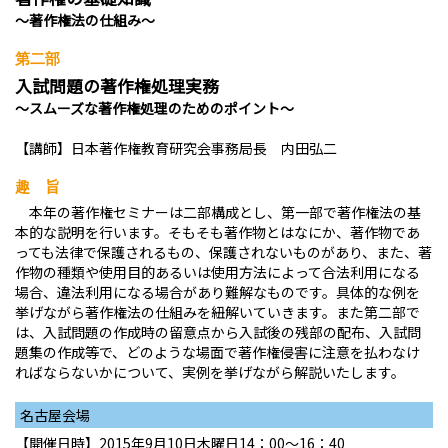
～著作権法の仕組み～
第二部
入試問題の著作権処理実務
～スムーズな著作権処理のためのポイント～
【講師】日本著作権教育研究会事務局長 内田弘二
趣 旨
本年の著作権セミナーは二部構成とし、第一部で著作権法の基
本的な説明を行います。そもそも著作物とはなにか、著作物であ
っても法律で保護されるもの、保護されないものがあり、また、著
作物の種類や使用目的あるいは使用方法によって合法利用になる
場合、違法利用になる場合があり難解なものです。具体的な例を
挙げながら著作権法の仕組みを紐解いていきます。また第二部で
は、入試問題の作成時の留意点から入試後の残部の配布、入試問
題集の作成等で、どのような場面で著作権侵害に注意を払わなけ
ればならないかについて、実例を挙げながら解説いたします。
名古屋会場
【開催日時】2015年9月10日木曜日14：00～16：40