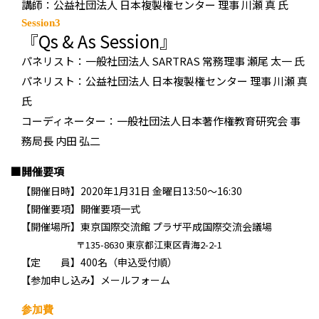
講師：公益社団法人 日本複製権センター 理事 川瀬 真 氏
Session3
『Qs & As Session』
パネリスト：一般社団法人 SARTRAS 常務理事 瀬尾 太一 氏
パネリスト：公益社団法人 日本複製権センター 理事 川瀬 真
氏
コーディネーター：一般社団法人日本著作権教育研究会 事
務局長 内田 弘二
■開催要項
【開催日時】2020年1月31日 金曜日13:50～16:30
【開催要項】開催要項一式
【開催場所】東京国際交流館 プラザ平成国際交流会議場
〒135-8630 東京都江東区青海2-2-1
【定 員】400名（申込受付順）
【参加申し込み】メールフォーム
参加費