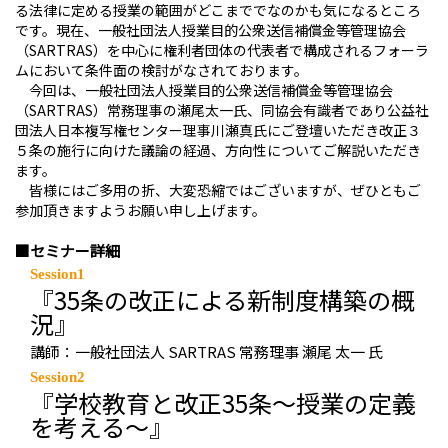
る法律に定める授業の範囲がどこまででなのかも気になるところ
です。現在、一般社団法人授業目的公衆送信補償金等管理協会
（SARTRAS）を中心に権利者団体の代表者で構成されるフォーラ
ムにおいて条件面の検討がなされております。
今回は、一般社団法人授業目的公衆送信補償金等管理協会
（SARTRAS）常務理事の瀬尾太一氏、同協会有識者であり公益社
団法人日本複写権センター理事川瀬真氏にご登壇いただき改正３
５条の施行に向けた議論の経過、方向性についてご解説いただき
ます。
皆様にはご多用の折、大変恐縮ではございますが、ぜひともご
参加頂きますようお願い申し上げます。
■セミナー詳細
Session1
『35条の改正による新制度構築の概
況』
講師：一般社団法人 SARTRAS 常務理事 瀬尾 太一 氏
Session2
『学校教育と改正35条～授業の定義
を考える～』